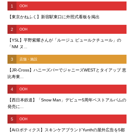
1
OOH
【東京かねふく】新宿駅東口に外照式看板を掲出
2
OOH
【YSL】平野紫耀さんが「ルージュ ピュールクチュール」の
「NM ヌ...
3
店舗・施設
【JR-Cross】ハニーズバーでジャニーズWESTとタイアップ 恵
比寿東...
4
OOH
【西日本鉄道】「Snow Man」デビュー5周年ベストアルバムの
発売に...
5
OOH
【Aiロボティクス】スキンケアブランドYunthの屋外広告を5都