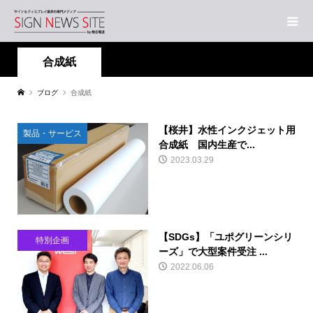
合成紙
ブログ
合成紙
【桜井】水性インクジェット用
製品・サービス
合成紙 国内生産で...
2023.03.29
【SDGs】「ユポグリーンシリ
特別企画
ーズ」で大型案件受注 ...
2022.06.06