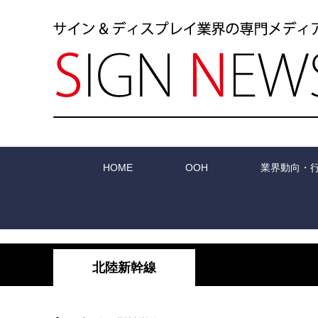
HOME
OOH
業界動向・
北陸新幹線