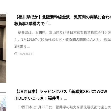
【福井県ほか】北陸新幹線金沢・敦賀間の開業に合わ
敦賀駅2階構内で「...
福井県は、石川県、富山県及び西日本旅客鉄道株式会社と
し、3月16日の北陸新幹線金沢・敦賀間の開業に合わせ、敦賀
2階乗り...
2024.03.11
【JR西日本】ラッピングバス「新感覚XRバスWOW
RIDE® いこっさ！福井号」...
JR西日本は1月22日に、福井県の魅力を最先端技術で楽し