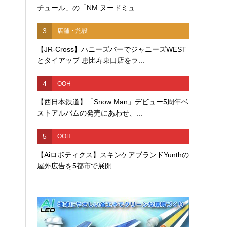
チュール」の「NM ヌードミュ...
3
店舗・施設
【JR-Cross】ハニーズバーでジャニーズWEST
とタイアップ 恵比寿東口店をラ...
4
OOH
【西日本鉄道】「Snow Man」デビュー5周年ベ
ストアルバムの発売にあわせ、...
5
OOH
【Aiロボティクス】スキンケアブランドYunthの
屋外広告を5都市で展開