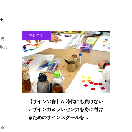
せ、
特別企画
連携
駅の
【サインの森】AI時代にも負けない
デザイン力＆プレゼン力を身に付け
るためのサインスクールを...
める