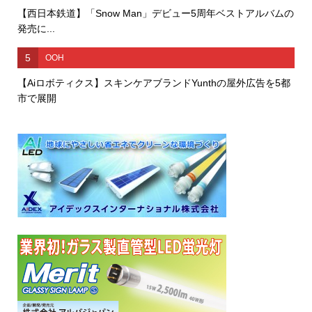
【西日本鉄道】「Snow Man」デビュー5周年ベストアルバムの
発売に...
5
OOH
【Aiロボティクス】スキンケアブランドYunthの屋外広告を5都
市で展開