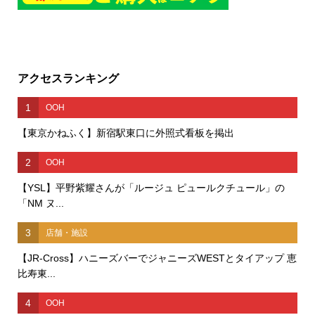
アクセスランキング
1
OOH
【東京かねふく】新宿駅東口に外照式看板を掲出
2
OOH
【YSL】平野紫耀さんが「ルージュ ピュールクチュール」の
「NM ヌ...
3
店舗・施設
【JR-Cross】ハニーズバーでジャニーズWESTとタイアップ 恵
比寿東...
4
OOH