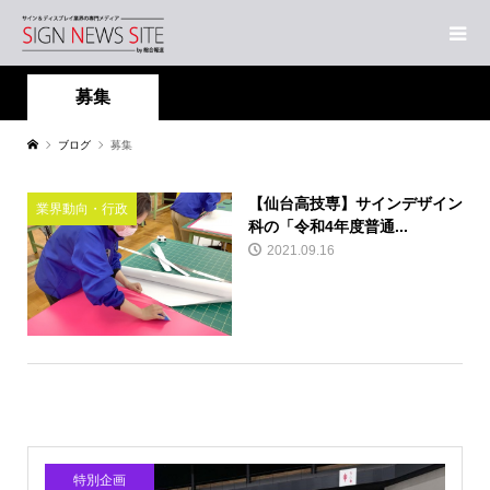
募集
ブログ
募集
【仙台高技専】サインデザイン
業界動向・行政
科の「令和4年度普通...
2021.09.16
特別企画