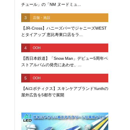
チュール」の「NM ヌードミュ...
3
店舗・施設
【JR-Cross】ハニーズバーでジャニーズWEST
とタイアップ 恵比寿東口店をラ...
4
OOH
【西日本鉄道】「Snow Man」デビュー5周年ベ
ストアルバムの発売にあわせ、...
5
OOH
【Aiロボティクス】スキンケアブランドYunthの
屋外広告を5都市で展開