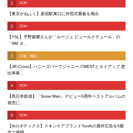
1
OOH
【東京かねふく】新宿駅東口に外照式看板を掲出
2
OOH
【YSL】平野紫耀さんが「ルージュ ピュールクチュール」の
「NM ヌ...
3
店舗・施設
【JR-Cross】ハニーズバーでジャニーズWESTとタイアップ 恵
比寿東...
4
OOH
【西日本鉄道】「Snow Man」デビュー5周年ベストアルバムの
発売に...
5
OOH
【Aiロボティクス】スキンケアブランドYunthの屋外広告を5都
市で展開