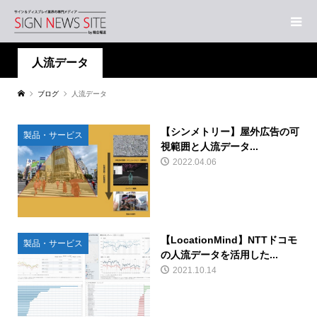
人流データ
ブログ
人流データ
【シンメトリー】屋外広告の可
製品・サービス
視範囲と人流データ...
2022.04.06
【LocationMind】NTTドコモ
製品・サービス
の人流データを活用した...
2021.10.14