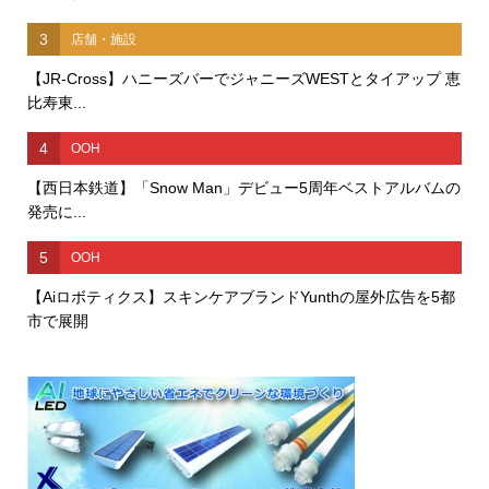
3
店舗・施設
【JR-Cross】ハニーズバーでジャニーズWESTとタイアップ 恵
比寿東...
4
OOH
【西日本鉄道】「Snow Man」デビュー5周年ベストアルバムの
発売に...
5
OOH
【Aiロボティクス】スキンケアブランドYunthの屋外広告を5都
市で展開