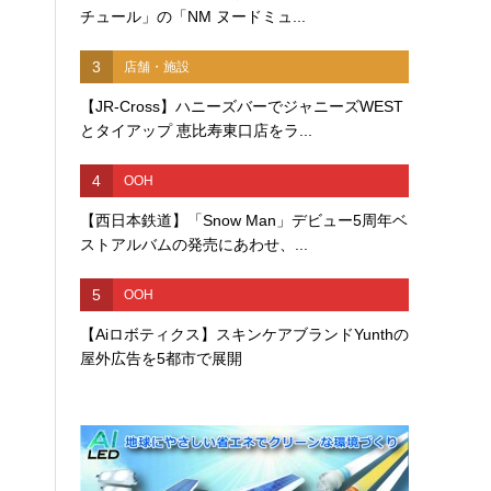
チュール」の「NM ヌードミュ...
3
店舗・施設
【JR-Cross】ハニーズバーでジャニーズWEST
とタイアップ 恵比寿東口店をラ...
4
OOH
【西日本鉄道】「Snow Man」デビュー5周年ベ
ストアルバムの発売にあわせ、...
5
OOH
【Aiロボティクス】スキンケアブランドYunthの
屋外広告を5都市で展開