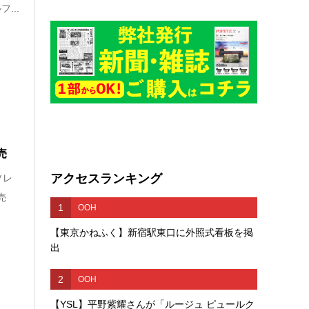
...
売
アクセスランキング
ソレ
売
1
OOH
【東京かねふく】新宿駅東口に外照式看板を掲
出
2
OOH
【YSL】平野紫耀さんが「ルージュ ピュールク