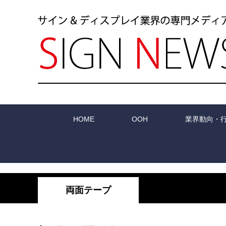
HOME
OOH
業界動向・
両面テープ