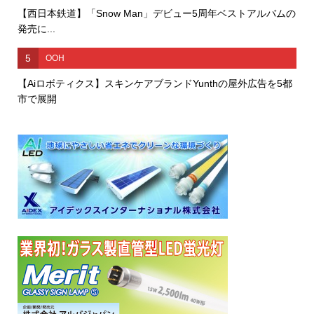
【西日本鉄道】「Snow Man」デビュー5周年ベストアルバムの
発売に...
5
OOH
【Aiロボティクス】スキンケアブランドYunthの屋外広告を5都
市で展開