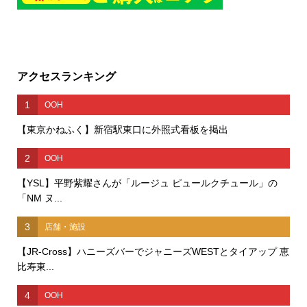
アクセスランキング
1
OOH
【東京かねふく】新宿駅東口に外照式看板を掲出
2
OOH
【YSL】平野紫耀さんが「ルージュ ピュールクチュール」の
「NM ヌ...
3
店舗・施設
【JR-Cross】ハニーズバーでジャニーズWESTとタイアップ 恵
比寿東...
4
OOH