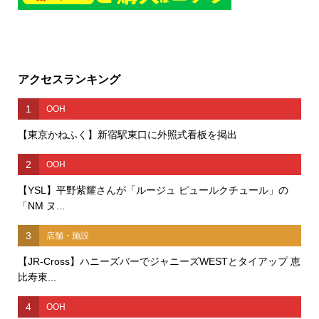
アクセスランキング
1
OOH
【東京かねふく】新宿駅東口に外照式看板を掲出
2
OOH
【YSL】平野紫耀さんが「ルージュ ピュールクチュール」の
「NM ヌ...
3
店舗・施設
【JR-Cross】ハニーズバーでジャニーズWESTとタイアップ 恵
比寿東...
4
OOH