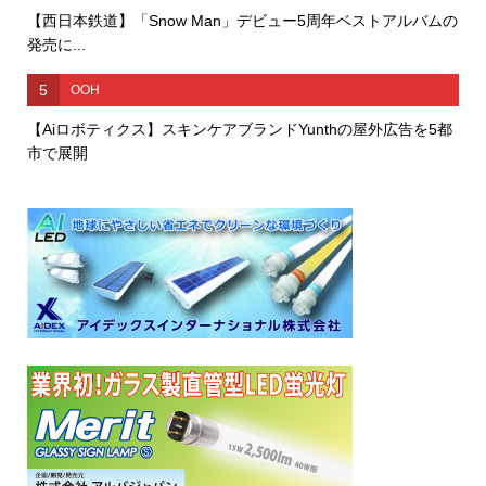
【西日本鉄道】「Snow Man」デビュー5周年ベストアルバムの
発売に...
5
OOH
【Aiロボティクス】スキンケアブランドYunthの屋外広告を5都
市で展開