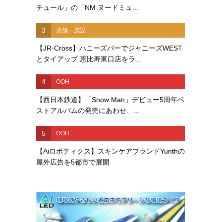
チュール」の「NM ヌードミュ...
3
店舗・施設
【JR-Cross】ハニーズバーでジャニーズWEST
とタイアップ 恵比寿東口店をラ...
4
OOH
【西日本鉄道】「Snow Man」デビュー5周年ベ
ストアルバムの発売にあわせ、...
5
OOH
【Aiロボティクス】スキンケアブランドYunthの
屋外広告を5都市で展開