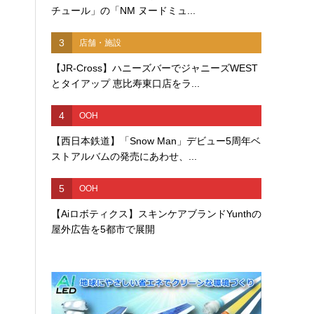
チュール」の「NM ヌードミュ...
3
店舗・施設
【JR-Cross】ハニーズバーでジャニーズWEST
とタイアップ 恵比寿東口店をラ...
4
OOH
【西日本鉄道】「Snow Man」デビュー5周年ベ
ストアルバムの発売にあわせ、...
5
OOH
【Aiロボティクス】スキンケアブランドYunthの
屋外広告を5都市で展開