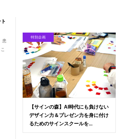
ート
特別企画
）患
るこ
【サインの森】AI時代にも負けない
デザイン力＆プレゼン力を身に付け
るためのサインスクールを...