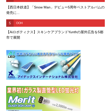
【西日本鉄道】「Snow Man」デビュー5周年ベストアルバムの
発売に...
5
OOH
【Aiロボティクス】スキンケアブランドYunthの屋外広告を5都
市で展開