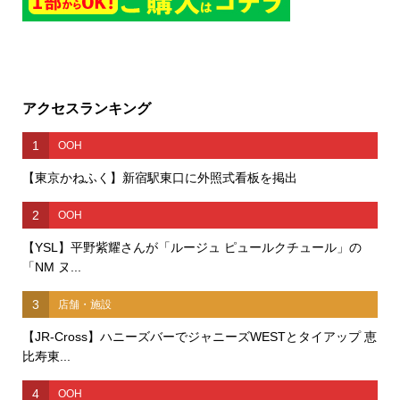
アクセスランキング
1
OOH
【東京かねふく】新宿駅東口に外照式看板を掲出
2
OOH
【YSL】平野紫耀さんが「ルージュ ピュールクチュール」の
「NM ヌ...
3
店舗・施設
【JR-Cross】ハニーズバーでジャニーズWESTとタイアップ 恵
比寿東...
4
OOH