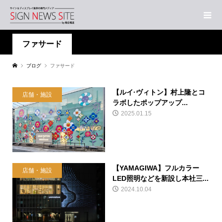
ファサード
ブログ
ファサード
【ルイ·ヴィトン】村上隆とコ
店舗・施設
ラボしたポップアップ...
2025.01.15
【YAMAGIWA】フルカラー
店舗・施設
LED照明などを新設し本社三...
2024.10.04