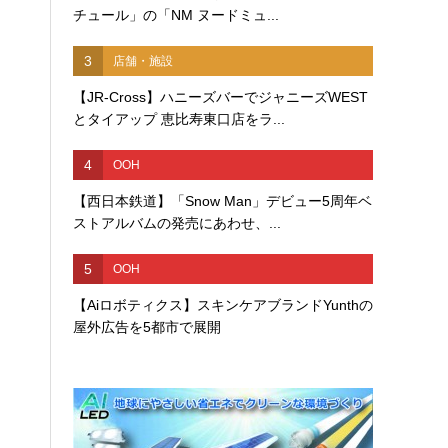
チュール」の「NM ヌードミュ...
3
店舗・施設
【JR-Cross】ハニーズバーでジャニーズWEST
とタイアップ 恵比寿東口店をラ...
4
OOH
【西日本鉄道】「Snow Man」デビュー5周年ベ
ストアルバムの発売にあわせ、...
5
OOH
【Aiロボティクス】スキンケアブランドYunthの
屋外広告を5都市で展開