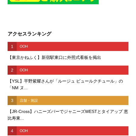
アクセスランキング
1
OOH
【東京かねふく】新宿駅東口に外照式看板を掲出
2
OOH
【YSL】平野紫耀さんが「ルージュ ピュールクチュール」の
「NM ヌ...
3
店舗・施設
【JR-Cross】ハニーズバーでジャニーズWESTとタイアップ 恵
比寿東...
4
OOH