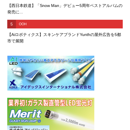
【西日本鉄道】「Snow Man」デビュー5周年ベストアルバムの
発売に...
5
OOH
【Aiロボティクス】スキンケアブランドYunthの屋外広告を5都
市で展開