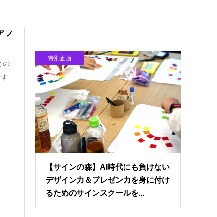
アフ
特別企画
との
行す
【サインの森】AI時代にも負けない
デザイン力＆プレゼン力を身に付け
るためのサインスクールを...