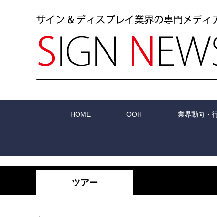
HOME
OOH
業界動向・
ツアー