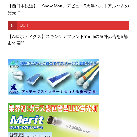
【西日本鉄道】「Snow Man」デビュー5周年ベストアルバムの
発売に...
5
OOH
【Aiロボティクス】スキンケアブランドYunthの屋外広告を5都
市で展開