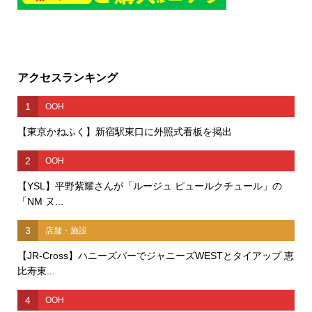
アクセスランキング
1
OOH
【東京かねふく】新宿駅東口に外照式看板を掲出
2
OOH
【YSL】平野紫耀さんが「ルージュ ピュールクチュール」の
「NM ヌ...
3
店舗・施設
【JR-Cross】ハニーズバーでジャニーズWESTとタイアップ 恵
比寿東...
4
OOH