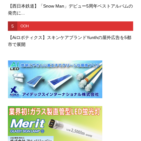
【西日本鉄道】「Snow Man」デビュー5周年ベストアルバムの
発売に...
5
OOH
【Aiロボティクス】スキンケアブランドYunthの屋外広告を5都
市で展開