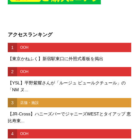
アクセスランキング
1
OOH
【東京かねふく】新宿駅東口に外照式看板を掲出
2
OOH
【YSL】平野紫耀さんが「ルージュ ピュールクチュール」の
「NM ヌ...
3
店舗・施設
【JR-Cross】ハニーズバーでジャニーズWESTとタイアップ 恵
比寿東...
4
OOH