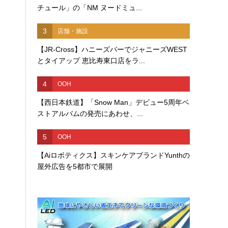
チュール」の「NM ヌードミュ...
3
店舗・施設
【JR-Cross】ハニーズバーでジャニーズWEST
とタイアップ 恵比寿東口店をラ...
4
OOH
【西日本鉄道】「Snow Man」デビュー5周年ベ
ストアルバムの発売にあわせ、...
5
OOH
【Aiロボティクス】スキンケアブランドYunthの
屋外広告を5都市で展開