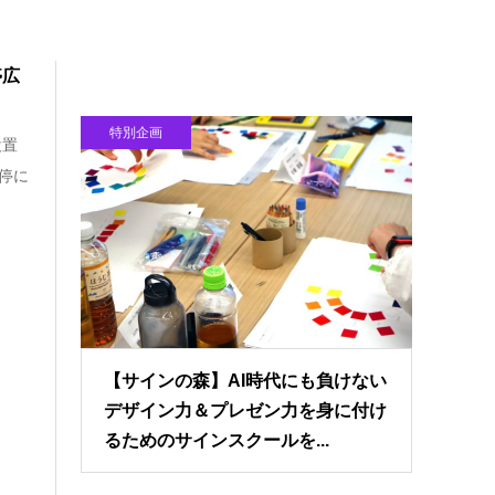
停広
特別企画
設置
停に
【サインの森】AI時代にも負けない
デザイン力＆プレゼン力を身に付け
るためのサインスクールを...