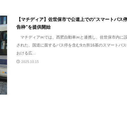
【マチディア】佐世保市で公道上での“スマートバス
告枠”を提供開始
マチディア㈱では、西肥自動車㈱と連携し、佐世保市内に
された、国道に面するバス停を含む9カ所16基のスマートバス
おける広...
2025.10.15