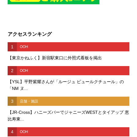
アクセスランキング
1
OOH
【東京かねふく】新宿駅東口に外照式看板を掲出
2
OOH
【YSL】平野紫耀さんが「ルージュ ピュールクチュール」の
「NM ヌ...
3
店舗・施設
【JR-Cross】ハニーズバーでジャニーズWESTとタイアップ 恵
比寿東...
4
OOH