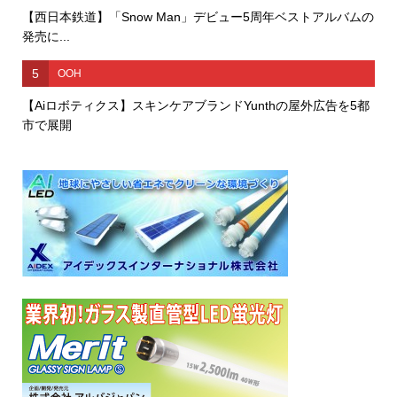
【西日本鉄道】「Snow Man」デビュー5周年ベストアルバムの
発売に...
5
OOH
【Aiロボティクス】スキンケアブランドYunthの屋外広告を5都
市で展開