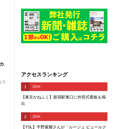
カ
アクセスランキング
コラ
1
OOH
【東京かねふく】新宿駅東口に外照式看板を掲
出
2
OOH
【YSL】平野紫耀さんが「ルージュ ピュールク