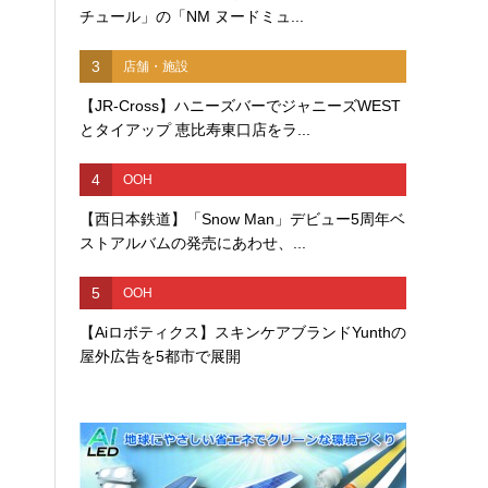
チュール」の「NM ヌードミュ...
3
店舗・施設
【JR-Cross】ハニーズバーでジャニーズWEST
とタイアップ 恵比寿東口店をラ...
4
OOH
【西日本鉄道】「Snow Man」デビュー5周年ベ
ストアルバムの発売にあわせ、...
5
OOH
【Aiロボティクス】スキンケアブランドYunthの
屋外広告を5都市で展開