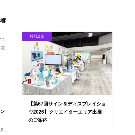
×響
特別企画
アニ
阪電
【第67回サイン＆ディスプレイショ
サン
ウ2026】クリエイターエリア出展
のご案内
（月）