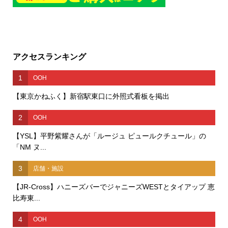
アクセスランキング
1
OOH
【東京かねふく】新宿駅東口に外照式看板を掲出
2
OOH
【YSL】平野紫耀さんが「ルージュ ピュールクチュール」の
「NM ヌ...
3
店舗・施設
【JR-Cross】ハニーズバーでジャニーズWESTとタイアップ 恵
比寿東...
4
OOH