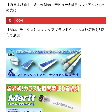
【西日本鉄道】「Snow Man」デビュー5周年ベストアルバムの
発売に...
5
OOH
【Aiロボティクス】スキンケアブランドYunthの屋外広告を5都
市で展開