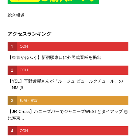
総合報道
アクセスランキング
1
OOH
【東京かねふく】新宿駅東口に外照式看板を掲出
2
OOH
【YSL】平野紫耀さんが「ルージュ ピュールクチュール」の
「NM ヌ...
3
店舗・施設
【JR-Cross】ハニーズバーでジャニーズWESTとタイアップ 恵
比寿東...
4
OOH