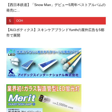
【西日本鉄道】「Snow Man」デビュー5周年ベストアルバムの
発売に...
5
OOH
【Aiロボティクス】スキンケアブランドYunthの屋外広告を5都
市で展開