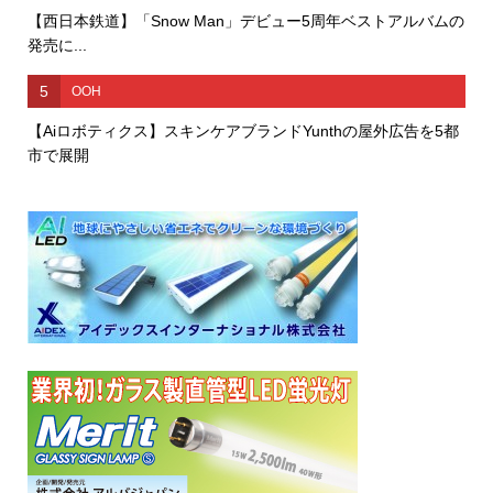
【西日本鉄道】「Snow Man」デビュー5周年ベストアルバムの
発売に...
5
OOH
【Aiロボティクス】スキンケアブランドYunthの屋外広告を5都
市で展開