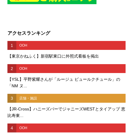
アクセスランキング
1
OOH
【東京かねふく】新宿駅東口に外照式看板を掲出
2
OOH
【YSL】平野紫耀さんが「ルージュ ピュールクチュール」の
「NM ヌ...
3
店舗・施設
【JR-Cross】ハニーズバーでジャニーズWESTとタイアップ 恵
比寿東...
4
OOH