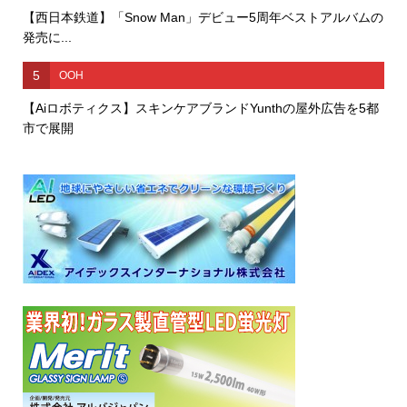
【西日本鉄道】「Snow Man」デビュー5周年ベストアルバムの
発売に...
5
OOH
【Aiロボティクス】スキンケアブランドYunthの屋外広告を5都
市で展開