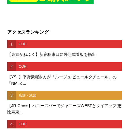
アクセスランキング
1
OOH
【東京かねふく】新宿駅東口に外照式看板を掲出
2
OOH
【YSL】平野紫耀さんが「ルージュ ピュールクチュール」の
「NM ヌ...
3
店舗・施設
【JR-Cross】ハニーズバーでジャニーズWESTとタイアップ 恵
比寿東...
4
OOH