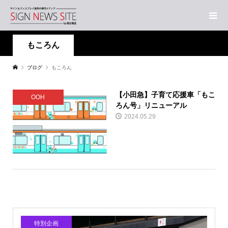
もころん
ブログ
もころん
【小田急】子育て応援車「もこ
OOH
ろん号」リニューアル
2024.05.29
特別企画