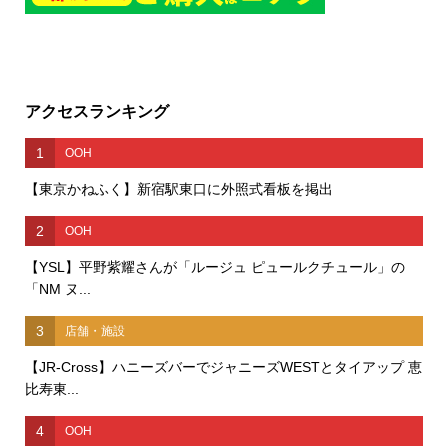
アクセスランキング
1
OOH
【東京かねふく】新宿駅東口に外照式看板を掲出
2
OOH
【YSL】平野紫耀さんが「ルージュ ピュールクチュール」の
「NM ヌ...
3
店舗・施設
【JR-Cross】ハニーズバーでジャニーズWESTとタイアップ 恵
比寿東...
4
OOH