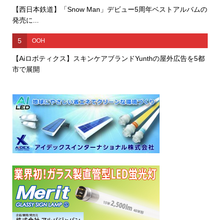
【西日本鉄道】「Snow Man」デビュー5周年ベストアルバムの
発売に...
5
OOH
【Aiロボティクス】スキンケアブランドYunthの屋外広告を5都
市で展開