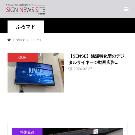
ふろマド
ブログ
ふろマド
【SENSE】銭湯特化型のデジ
OOH
タルサイネージ動画広告...
2024.02.27
特別企画