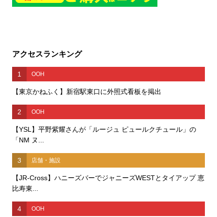
アクセスランキング
1
OOH
【東京かねふく】新宿駅東口に外照式看板を掲出
2
OOH
【YSL】平野紫耀さんが「ルージュ ピュールクチュール」の
「NM ヌ...
3
店舗・施設
【JR-Cross】ハニーズバーでジャニーズWESTとタイアップ 恵
比寿東...
4
OOH