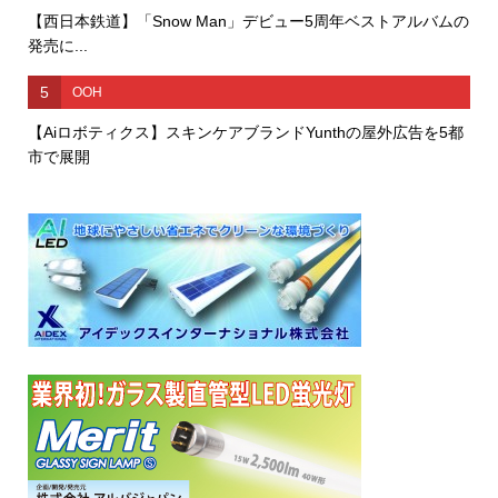
【西日本鉄道】「Snow Man」デビュー5周年ベストアルバムの
発売に...
5
OOH
【Aiロボティクス】スキンケアブランドYunthの屋外広告を5都
市で展開