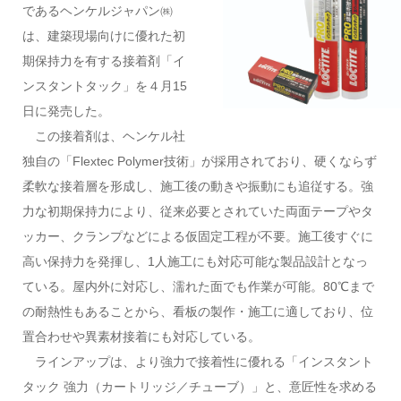
であるヘンケルジャパン㈱
は、建築現場向けに優れた初
期保持力を有する接着剤「イ
ンスタントタック」を４月15
日に発売した。
この接着剤は、ヘンケル社
独自の「Flextec Polymer技術」が採用されており、硬くならず
柔軟な接着層を形成し、施工後の動きや振動にも追従する。強
力な初期保持力により、従来必要とされていた両面テープやタ
ッカー、クランプなどによる仮固定工程が不要。施工後すぐに
高い保持力を発揮し、1人施工にも対応可能な製品設計となっ
ている。屋内外に対応し、濡れた面でも作業が可能。80℃まで
の耐熱性もあることから、看板の製作・施工に適しており、位
置合わせや異素材接着にも対応している。
ラインアップは、より強力で接着性に優れる「インスタント
タック 強力（カートリッジ／チューブ）」と、意匠性を求める