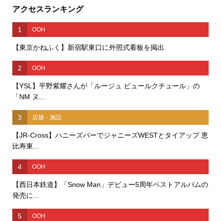
アクセスランキング
1
OOH
【東京かねふく】新宿駅東口に外照式看板を掲出
2
OOH
【YSL】平野紫耀さんが「ルージュ ピュールクチュール」の
「NM ヌ...
3
店舗・施設
【JR-Cross】ハニーズバーでジャニーズWESTとタイアップ 恵
比寿東...
4
OOH
【西日本鉄道】「Snow Man」デビュー5周年ベストアルバムの
発売に...
5
OOH