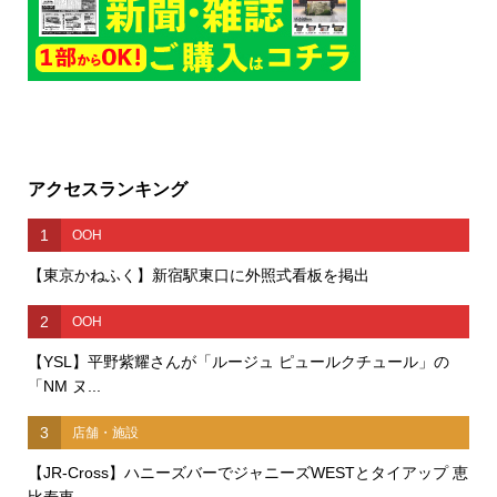
アクセスランキング
1
OOH
【東京かねふく】新宿駅東口に外照式看板を掲出
2
OOH
【YSL】平野紫耀さんが「ルージュ ピュールクチュール」の
「NM ヌ...
3
店舗・施設
【JR-Cross】ハニーズバーでジャニーズWESTとタイアップ 恵