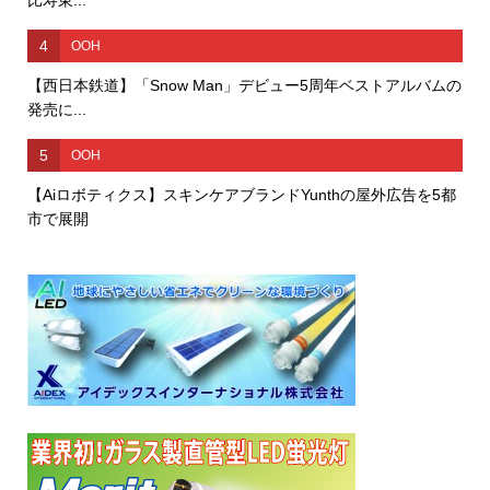
比寿東...
4
OOH
【西日本鉄道】「Snow Man」デビュー5周年ベストアルバムの
発売に...
5
OOH
【Aiロボティクス】スキンケアブランドYunthの屋外広告を5都
市で展開