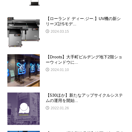
【ローランド ディー.ジー.】UV機の新シ
リーズ計5モデ...
2024.03.15
【Droots】大手町ビルヂング地下2階ショ
ーウィンドウに...
2024.01.10
【530ほか】新たなアップサイクルシステ
ムの運用を開始...
2022.01.26