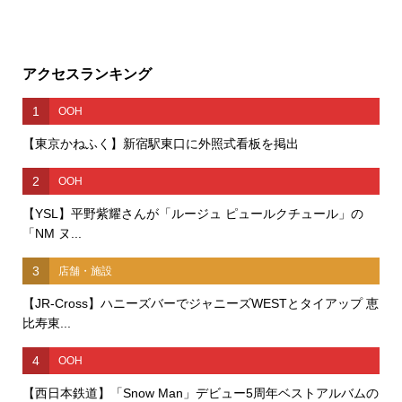
アクセスランキング
1
OOH
【東京かねふく】新宿駅東口に外照式看板を掲出
2
OOH
【YSL】平野紫耀さんが「ルージュ ピュールクチュール」の
「NM ヌ...
3
店舗・施設
【JR-Cross】ハニーズバーでジャニーズWESTとタイアップ 恵
比寿東...
4
OOH
【西日本鉄道】「Snow Man」デビュー5周年ベストアルバムの