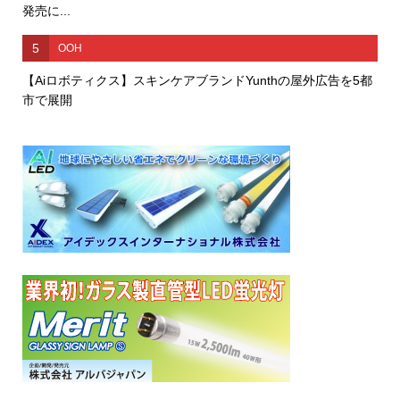
発売に...
5
OOH
【Aiロボティクス】スキンケアブランドYunthの屋外広告を5都
市で展開