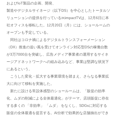
およびIoT製品の企画、開発、
製造やデジタルサイネージ（以下DS）を中心としたトータルソ
リューションの提供を行っている㈱impactTVは、12月6日に本
社オフィスを移転した。12月20日（月）には、ショールームの
オープンも予定している。
同社はコロナ禍によるデジタルトランスフォーメーション
（DX）推進の追い風を受けてオンライン対応型DSの稼働台数
が3万7000台を突破し、広告メディア事業者の運用するサイネ
ージアドネットワークへの組み込みなど、事業は堅調な状況下
にあるという。
こうした変化・拡大する事業環境を踏まえ、さらなる事業拡
大に向けて移転を実施した。
新たに設ける常設体感型のショールームは、「販促の効率
化、ムダの削減による全体最適化」がテーマ。店頭販促に存在
する多くの 「非効率」 「ムダ」 をなくし、SDGsに対応する
販促の全体最適を提言する。AI分析で効果的な店舗抽出ができ