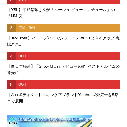
【YSL】平野紫耀さんが「ルージュ ピュールクチュール」の
「NM ヌ...
3
店舗・施設
【JR-Cross】ハニーズバーでジャニーズWESTとタイアップ 恵
比寿東...
4
OOH
【西日本鉄道】「Snow Man」デビュー5周年ベストアルバムの
発売に...
5
OOH
【Aiロボティクス】スキンケアブランドYunthの屋外広告を5都
市で展開