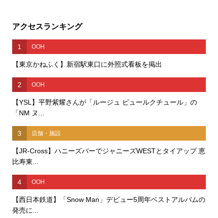
アクセスランキング
1
OOH
【東京かねふく】新宿駅東口に外照式看板を掲出
2
OOH
【YSL】平野紫耀さんが「ルージュ ピュールクチュール」の
「NM ヌ...
3
店舗・施設
【JR-Cross】ハニーズバーでジャニーズWESTとタイアップ 恵
比寿東...
4
OOH
【西日本鉄道】「Snow Man」デビュー5周年ベストアルバムの
発売に...