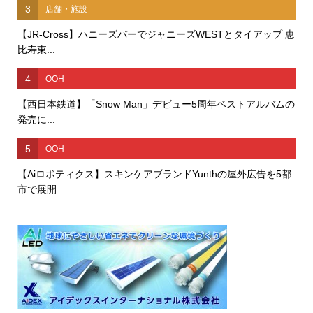
3
店舗・施設
【JR-Cross】ハニーズバーでジャニーズWESTとタイアップ 恵
比寿東...
4
OOH
【西日本鉄道】「Snow Man」デビュー5周年ベストアルバムの
発売に...
5
OOH
【Aiロボティクス】スキンケアブランドYunthの屋外広告を5都
市で展開