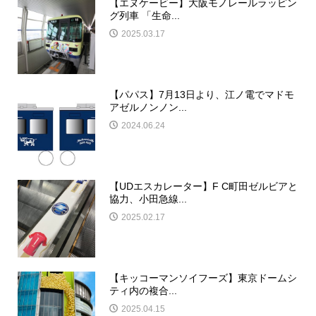
【エヌケービー】大阪モノレールラッピン
グ列車 「生命...
2025.03.17
【パパス】7月13日より、江ノ電でマドモ
アゼルノンノン...
2024.06.24
【UDエスカレーター】F C町田ゼルビアと
協力、小田急線...
2025.02.17
【キッコーマンソイフーズ】東京ドームシ
ティ内の複合...
2025.04.15