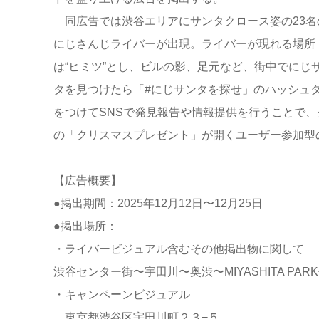
同広告では渋谷エリアにサンタクロース姿の23名
にじさんじライバーが出現。ライバーが現れる場所
は“ヒミツ”とし、ビルの影、足元など、街中でにじ
タを見つけたら「#にじサンタを探せ」のハッシュ
をつけてSNSで発見報告や情報提供を行うことで
の「クリスマスプレゼント」が開くユーザー参加型
【広告概要】
●掲出期間：2025年12月12日〜12月25日
●掲出場所：
・ライバービジュアル含むその他掲出物に関して
渋谷センター街〜宇田川〜奥渋〜MIYASHITA PAR
・キャンペーンビジュアル
東京都渋谷区宇田川町２３−５