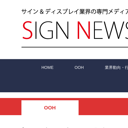
HOME
OOH
業界動向・
OOH