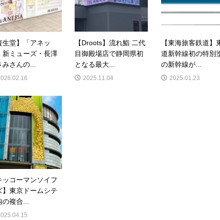
資生堂】「アネッ
【Droots】流れ鮨 二代
【東海旅客鉄道】
」新ミューズ・長澤
目御殿場店で静岡県初
道新幹線初の特別
みさんの...
となる最大...
の新幹線が...
2026.02.16
2025.11.04
2025.01.23
キッコーマンソイフ
ズ】東京ドームシテ
の複合...
2025.04.15