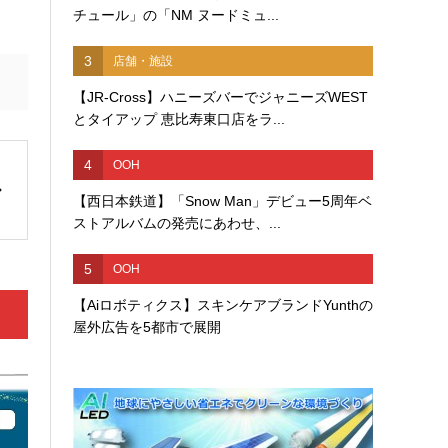
チュール」の「NM ヌードミュ...
3
店舗・施設
【JR-Cross】ハニーズバーでジャニーズWEST
とタイアップ 恵比寿東口店をラ...
4
OOH
【西日本鉄道】「Snow Man」デビュー5周年ベ
ストアルバムの発売にあわせ、...
5
OOH
【Aiロボティクス】スキンケアブランドYunthの
屋外広告を5都市で展開