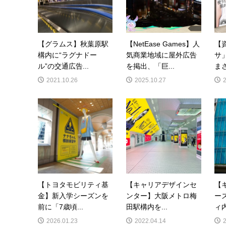
【グラムス】秋葉原駅
【NetEase Games】人
【
構内に“ラグナドー
気商業地域に屋外広告
サ
ル”の交通広告...
を掲出、「巨...
まさ
2021.10.26
2025.10.27
【トヨタモビリティ基
【キャリアデザインセ
【
金】新入学シーズンを
ンター】大阪メトロ梅
ー
前に「7歳頃...
田駅構内を...
ィ内
2026.01.23
2022.04.14