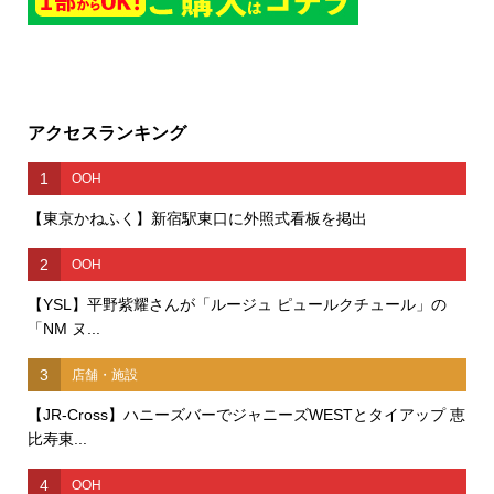
アクセスランキング
1
OOH
【東京かねふく】新宿駅東口に外照式看板を掲出
2
OOH
【YSL】平野紫耀さんが「ルージュ ピュールクチュール」の
「NM ヌ...
3
店舗・施設
【JR-Cross】ハニーズバーでジャニーズWESTとタイアップ 恵
比寿東...
4
OOH