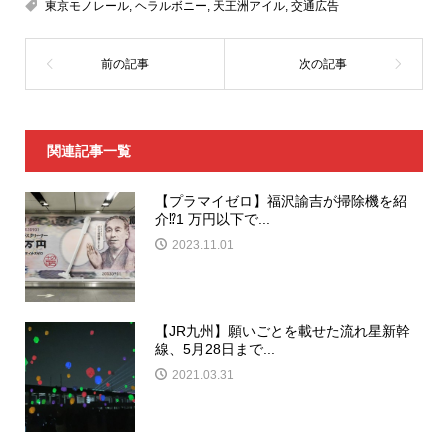
東京モノレール
,
ヘラルボニー
,
天王洲アイル
,
交通広告
関連記事一覧
【プラマイゼロ】福沢諭吉が掃除機を紹
介⁉1 万円以下で...
2023.11.01
【JR九州】願いごとを載せた流れ星新幹
線、5月28日まで...
2021.03.31