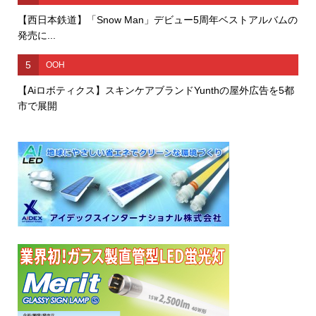
【西日本鉄道】「Snow Man」デビュー5周年ベストアルバムの
発売に...
5
OOH
【Aiロボティクス】スキンケアブランドYunthの屋外広告を5都
市で展開