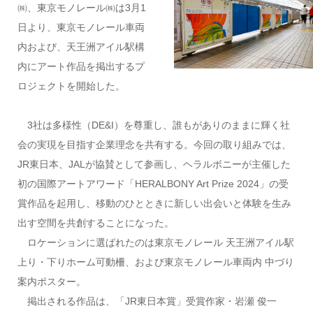
㈱、東京モノレール㈱は3月1
日より、東京モノレール車両
内および、天王洲アイル駅構
内にアート作品を掲出するプ
ロジェクトを開始した。
3社は
多様性（DE&I）を尊重し、誰もがありのままに輝く社
会の実現を目指す企業理念を共有する。今回の取り組みでは、
JR東日本、JALが協賛として参画し、ヘラルボニーが主催した
初の国際アートアワード「HERALBONY Art Prize 2024」の受
賞作品を起用し、移動のひとときに新しい出会いと体験を生み
出す空間を共創することになった。
ロケーションに選ばれたのは東京モノレール 天王洲アイル駅
上り・下りホーム可動柵、および東京モノレール車両内 中づり
案内ポスター。
掲出される作品は、「JR東日本賞」受賞作家・岩瀬 俊一