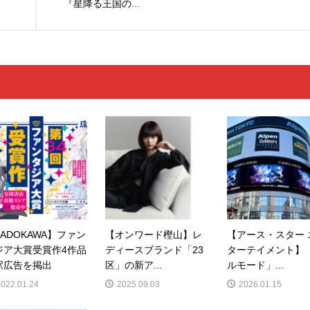
『星降る王国の...
ADOKAWA】ファン
【オンワード樫山】レ
【アース・スター 
ジア大賞受賞作4作品
ディースブランド「23
ターテイメント】
駅広告を掲出
区」の新ア...
ルモード」...
2022.01.24
2025.09.03
2026.01.15