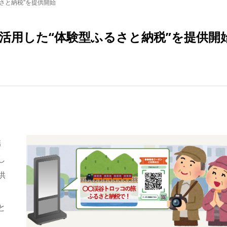
さと納税”を提供開始
活用した“体験型ふるさと納税”を提供開
結
し
供
と