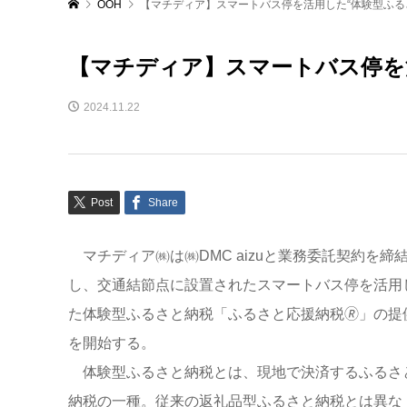
OOH
【マチディア】スマートバス停を活用した“体験型ふる
【マチディア】スマートバス停を
2024.11.22
Post
Share
マチディア㈱は㈱DMC aizuと業務委託契約を締
し、交通結節点に設置されたスマートバス停を活用
た体験型ふるさと納税「ふるさと応援納税🄬」の提
を開始する。
体験型ふるさと納税とは、現地で決済するふるさ
納税の一種。従来の返礼品型ふるさと納税とは異な