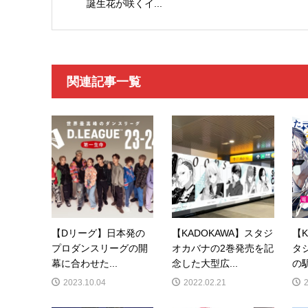
誕生花が咲くイ...
関連記事一覧
【Dリーグ】日本発の
【KADOKAWA】スタジ
【K
プロダンスリーグの開
オカバナの2巻発売を記
タ
幕に合わせた...
念した大型広...
の
2023.10.04
2022.02.21