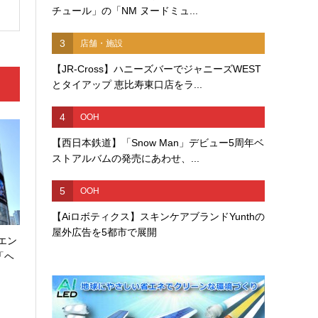
チュール」の「NM ヌードミュ...
3
店舗・施設
【JR-Cross】ハニーズバーでジャニーズWEST
とタイアップ 恵比寿東口店をラ...
4
OOH
【西日本鉄道】「Snow Man」デビュー5周年ベ
ストアルバムの発売にあわせ、...
5
OOH
【Aiロボティクス】スキンケアブランドYunthの
屋外広告を5都市で展開
エン
「ヘ