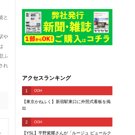
能と
駅や
は
型ふ
され
アクセスランキング
1
OOH
【東京かねふく】新宿駅東口に外照式看板を掲
出
2
OOH
【YSL】平野紫耀さんが「ルージュ ピュールク