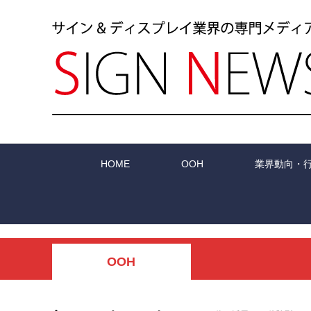
HOME
OOH
業界動向・
OOH