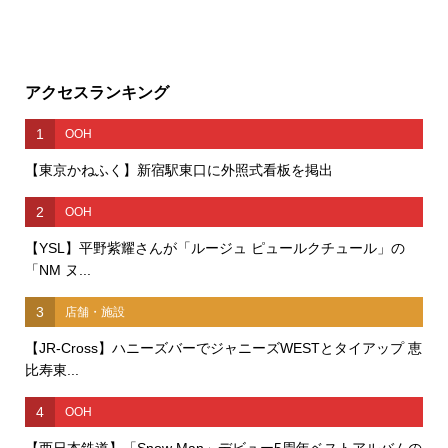
アクセスランキング
1
OOH
【東京かねふく】新宿駅東口に外照式看板を掲出
2
OOH
【YSL】平野紫耀さんが「ルージュ ピュールクチュール」の
「NM ヌ...
3
店舗・施設
【JR-Cross】ハニーズバーでジャニーズWESTとタイアップ 恵
比寿東...
4
OOH