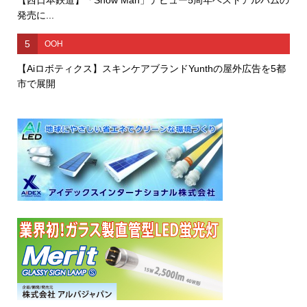
【西日本鉄道】「Snow Man」デビュー5周年ベストアルバムの
発売に...
5
OOH
【Aiロボティクス】スキンケアブランドYunthの屋外広告を5都
市で展開