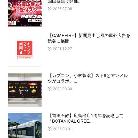
国国技館で開催...
2026.07.08
【CAMPFIRE】新聞見出し風の屋外広告を
渋谷に展開
2021.12.27
【カプコン、小林製薬】ストIIとアンメル
ツがコラボ。...
2022.08.30
【首里石鹸】広島出店1周年を記念して
「BOTANICAL GREE...
2025.08.01