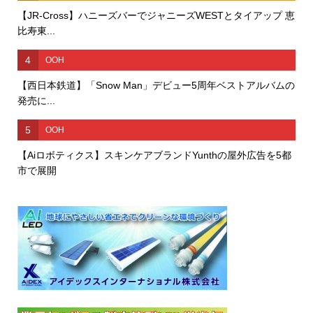
【JR-Cross】ハニーズバーでジャニーズWESTとタイアップ 恵
比寿東...
4
OOH
【西日本鉄道】「Snow Man」デビュー5周年ベストアルバムの
発売に...
5
OOH
【Aiロボティクス】スキンケアブランドYunthの屋外広告を5都
市で展開