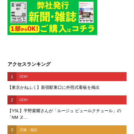
アクセスランキング
1
OOH
【東京かねふく】新宿駅東口に外照式看板を掲出
2
OOH
【YSL】平野紫耀さんが「ルージュ ピュールクチュール」の
「NM ヌ...
3
店舗・施設