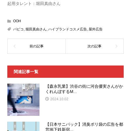
起用タレント：堀田真由さん
OOH
パピコ
,
堀田真由さん
,
ハイブランドコスメ広告
,
屋外広告
関連記事一覧
【森永乳業】渋谷の街に河合優実さんがか
くれんぼするM...
2024.10.02
【日本サニパック】消臭ポリ袋の広告を都
営地下鉄新宿...