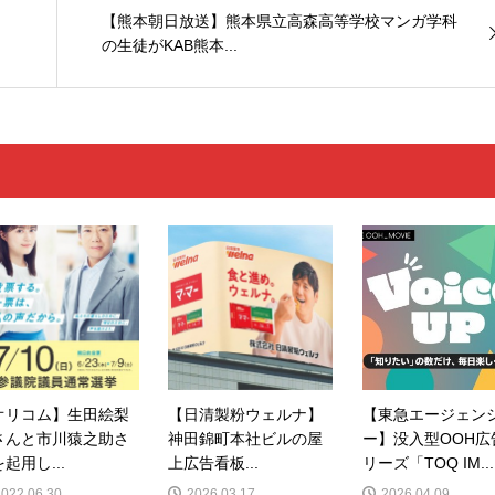
【熊本朝日放送】熊本県立高森高等学校マンガ学科
の生徒がKAB熊本...
オリコム】生田絵梨
【日清製粉ウェルナ】
【東急エージェン
さんと市川猿之助さ
神田錦町本社ビルの屋
ー】没入型OOH広
起用し...
上広告看板...
リーズ「TOQ IM...
2022.06.30
2026.03.17
2026.04.09