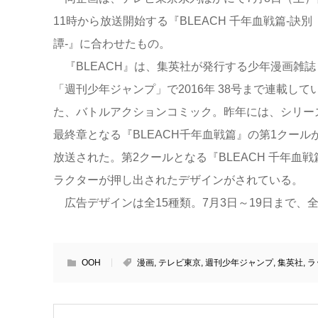
11時から放送開始する『BLEACH 千年血戦篇-訣別
譚-』に合わせたもの。
『BLEACH』は、集英社が発行する少年漫画雑誌
「週刊少年ジャンプ」で2016年 38号まで連載して
た、バトルアクションコミック。昨年には、シリー
最終章となる『BLEACH千年血戦篇』の第1クール
放送された。第2クールとなる『BLEACH 千年血
ラクターが押し出されたデザインがされている。
広告デザインは全15種類。7月3日～19日まで、
OOH
漫画
,
テレビ東京
,
週刊少年ジャンプ
,
集英社
,
ラ