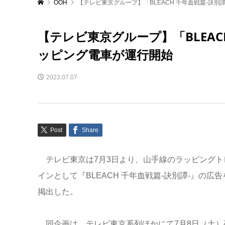
OOH
【テレビ東京グループ】「BLEACH 千年血戦篇-訣
【テレビ東京グループ】「BLEAC
ッピング電車が運行開始
2023.07.07
Post
Share
テレビ東京は7月3日より、山手線のラッピングト
インとして『BLEACH 千年血戦篇-訣別譚-』の広告
掲出した。
同企画は、テレビ東京系列ほかにて7月8日（土）