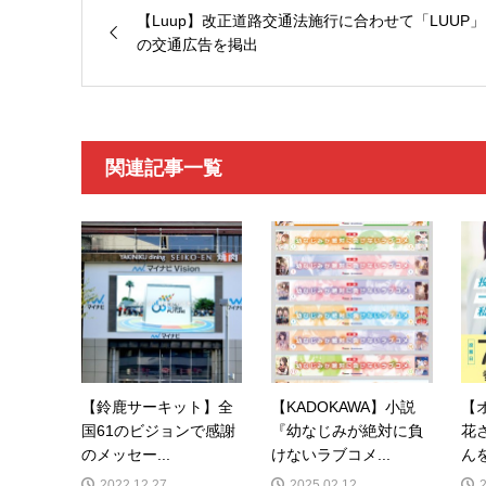
【Luup】改正道路交通法施行に合わせて「LUUP」
の交通広告を掲出
関連記事一覧
【鈴鹿サーキット】全
【KADOKAWA】小説
【
国61のビジョンで感謝
『幼なじみが絶対に負
花
のメッセー...
けないラブコメ...
んを
2022.12.27
2025.02.12