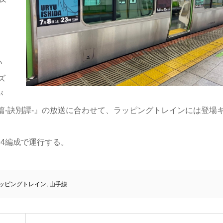
い
ズ
が
戦篇-訣別譚-』の放送に合わせて、ラッピングトレインには登場
全4編成で運行する。
ッピングトレイン
,
山手線