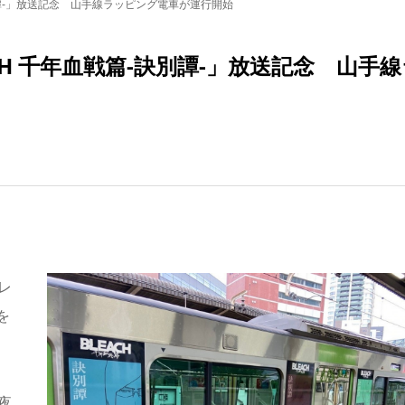
別譚-」放送記念 山手線ラッピング電車が運行開始
H 千年血戦篇-訣別譚-」放送記念 山手線
レ
を
夜