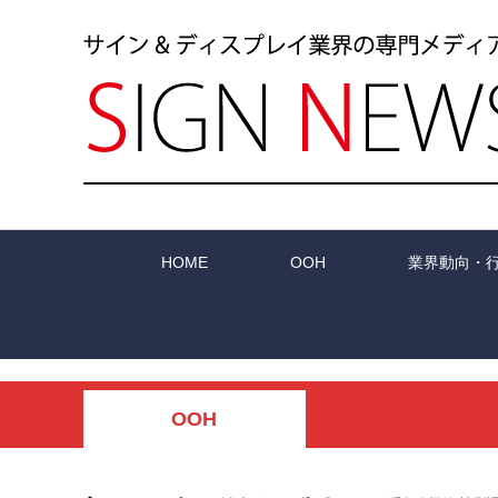
HOME
OOH
業界動向・
OOH