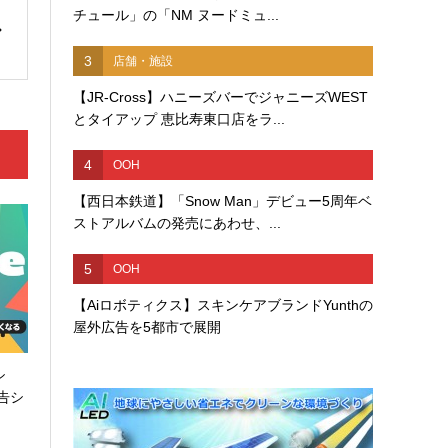
チュール」の「NM ヌードミュ...
3
店舗・施設
【JR-Cross】ハニーズバーでジャニーズWEST
とタイアップ 恵比寿東口店をラ...
4
OOH
【西日本鉄道】「Snow Man」デビュー5周年ベ
ストアルバムの発売にあわせ、...
5
OOH
【Aiロボティクス】スキンケアブランドYunthの
屋外広告を5都市で展開
シ
告シ