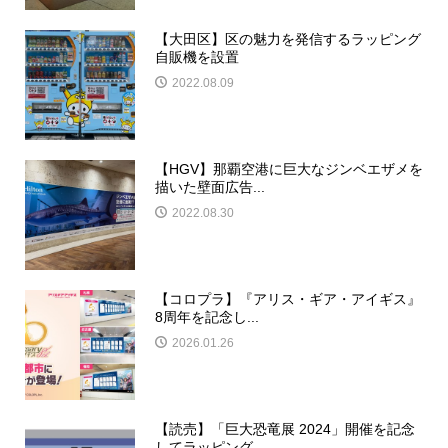
【大田区】区の魅力を発信するラッピング
自販機を設置
2022.08.09
【HGV】那覇空港に巨大なジンベエザメを
描いた壁面広告...
2022.08.30
【コロプラ】『アリス・ギア・アイギス』
8周年を記念し...
2026.01.26
【読売】「巨大恐竜展 2024」開催を記念
してラッピング...