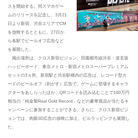
スを開始する。同スマホゲー
ムのリリースを記念し、3月21
日より新宿、渋谷エリアでCM
を放映するとともに、27日か
ら各駅でピールオフ広告など
を展開した。
掲出場所は、
クロス新宿ビジョン、
田園都市線渋谷・道玄坂
ハッピーボード、
東京メトロ・新宿メトロスーパープレミアム
セット
の3ヵ所。新宿駅と渋谷駅構内の広告は、
レコード型カ
ードのピールオフ（剥がす）広告で、ゲームに登場するキャラ
クターをあしらったほか、QRコードを読み込むことで100万円
相当の「純金製Real Gold Record」などの豪華賞品が当たるキ
ャンペーンに参加することができる。さらに、
クロス新宿ビジ
ョンでは、肉眼3D広告の放映に加え、ビルラッピングも展開し
た。