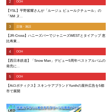
2
OOH
【YSL】平野紫耀さんが「ルージュ ピュールクチュール」の
「NM ヌ...
3
店舗・施設
【JR-Cross】ハニーズバーでジャニーズWESTとタイアップ 恵
比寿東...
4
OOH
【西日本鉄道】「Snow Man」デビュー5周年ベストアルバムの
発売に...
5
OOH
【Aiロボティクス】スキンケアブランドYunthの屋外広告を5都
市で展開