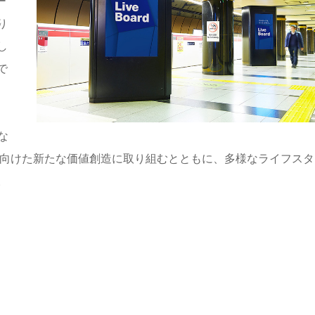
ー
り
し
で
な
に向けた新たな価値創造に取り組むとともに、多様なライフスタ
。