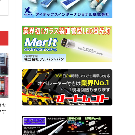
谷セ
クす