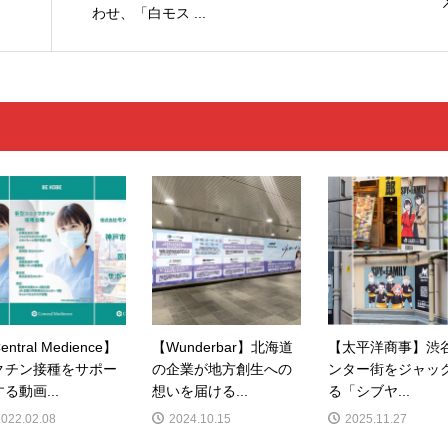
わせ、「白モス ...
entral Medience】
【Wunderbar】北海道
【太平洋商事】渋
クチン接種をサポー
の企業が地方創生への
ンター街をジャッ
る動画...
想いを届ける...
る「シブヤ...
2022.02.08
2024.10.15
2025.11.27