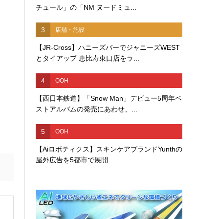
チュール」の「NM ヌードミュ...
3
店舗・施設
【JR-Cross】ハニーズバーでジャニーズWEST
とタイアップ 恵比寿東口店をラ...
4
OOH
【西日本鉄道】「Snow Man」デビュー5周年ベ
ストアルバムの発売にあわせ、...
5
OOH
【Aiロボティクス】スキンケアブランドYunthの
屋外広告を5都市で展開