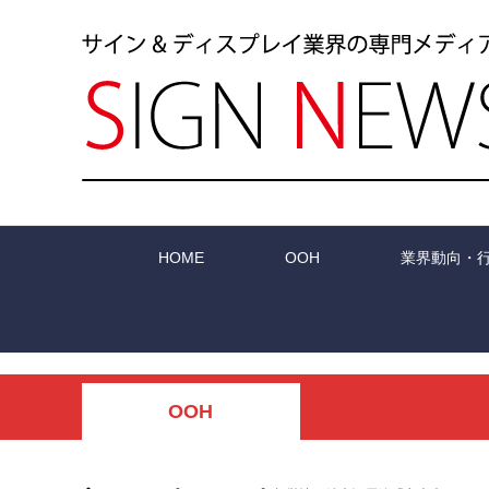
HOME
OOH
業界動向・
OOH