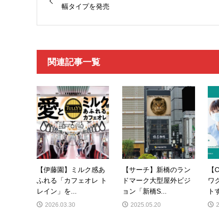
幅タイプを発売
関連記事一覧
【伊藤園】ミルク感あ
【サーチ】新橋のラン
【C
ふれる「カフェオレ ト
ドマーク大型屋外ビジ
ワ
レイン」を...
ョン「新橋S...
トす
2026.03.30
2025.05.20