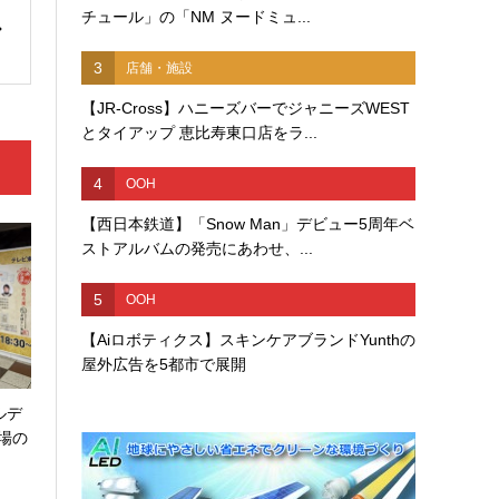
チュール」の「NM ヌードミュ...
3
店舗・施設
【JR-Cross】ハニーズバーでジャニーズWEST
とタイアップ 恵比寿東口店をラ...
4
OOH
【西日本鉄道】「Snow Man」デビュー5周年ベ
ストアルバムの発売にあわせ、...
5
OOH
【Aiロボティクス】スキンケアブランドYunthの
屋外広告を5都市で展開
ルデ
場の