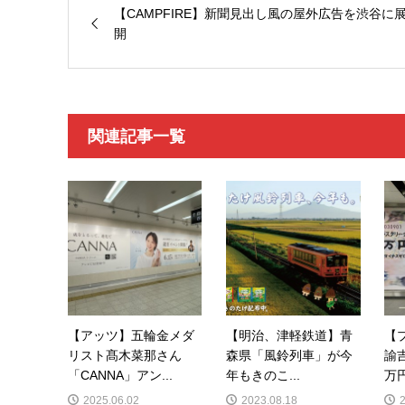
【CAMPFIRE】新聞見出し風の屋外広告を渋谷に
開
関連記事一覧
【アッツ】五輪金メダ
【明治、津軽鉄道】青
【
リスト髙木菜那さん
森県「風鈴列車」が今
諭
「CANNA」アン...
年もきのこ...
万円
2025.06.02
2023.08.18