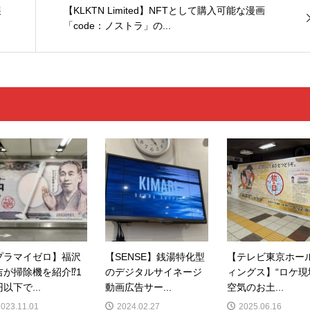
展
【KLKTN Limited】NFTとして購入可能な漫画
「code：ノストラ」の...
プラマイゼロ】福沢
【SENSE】銭湯特化型
【テレビ東京ホー
吉が掃除機を紹介⁉1
のデジタルサイネージ
ィングス】“ロケ現
以下で...
動画広告サー...
空気のお土...
2023.11.01
2024.02.27
2025.06.16