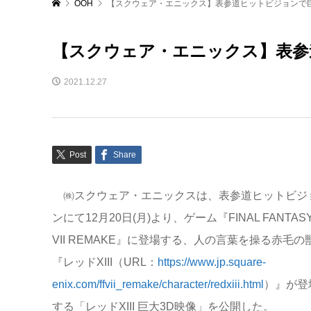
OOH
【スクウェア・エニックス】表参道ヒットビジョンで巨
【スクウェア・エニックス】表参
2021.12.27
Post
Share
㈱スクウェア・エニックスは、表参道ヒットビジ
ンにて12月20日(月)より、ゲーム『FINAL FANTAS
VII REMAKE』に登場する、人の言葉を操る赤毛の
『レッドXIII（URL：
https://www.jp.square-
enix.com/ffvii_remake/character/redxiii.html
）』が登
する「レッドXIII 巨大3D映像」を公開した。