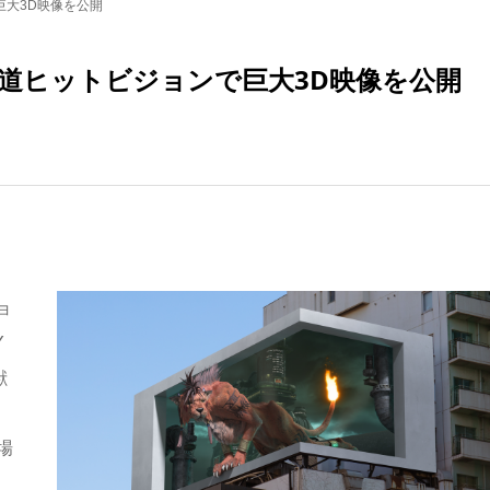
大3D映像を公開
道ヒットビジョンで巨大3D映像を公開
ョ
Y
獣
場