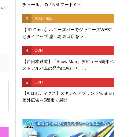
チュール」の「NM ヌードミュ...
の可
3
店舗・施設
【JR-Cross】ハニーズバーでジャニーズWEST
とタイアップ 恵比寿東口店をラ...
4
OOH
【西日本鉄道】「Snow Man」デビュー5周年ベ
ストアルバムの発売にあわせ、...
5
OOH
【Aiロボティクス】スキンケアブランドYunthの
屋外広告を5都市で展開