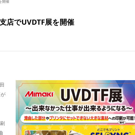
を開催
店でUVDTF展を開催
田
事が
印刷
曲