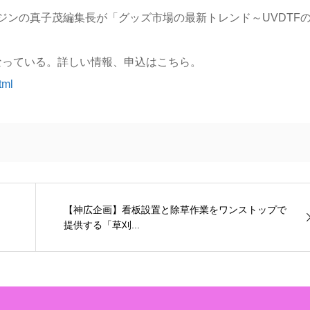
ガジンの真子茂編集長が「グッズ市場の最新トレンド～UVDTF
となっている。詳しい情報、申込はこちら。
tml
【神広企画】看板設置と除草作業をワンストップで
提供する「草刈...