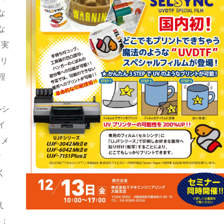
な
な
・実
シリ
程
ルシ
イ
～メ
す
く
え
4：