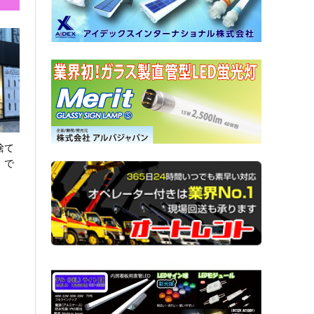
捨て
」で