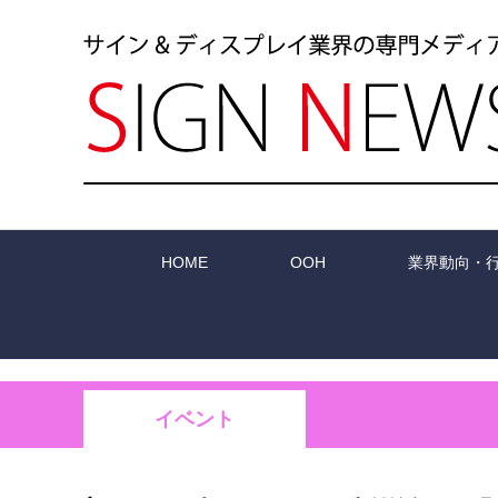
HOME
OOH
業界動向・
イベント