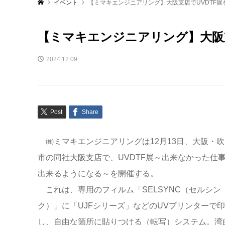
イベント
【ミマキエンジニアリング】大阪支店でUVDTF展
【ミマキエンジニアリング】大阪支
2024.12.09
Post
Share
㈱ミマキエンジニアリングは12月13日、大阪・吹
市の同社大阪支店で、UVDTF展～出来なかった仕
出来るようになる～を開催する。
これは、専用のフィルム「SELSYNC（セルシン
ク）」に「UJFシリーズ」などのUVプリンターで
し、自由な箇所に貼りつける（転写）システム。湾