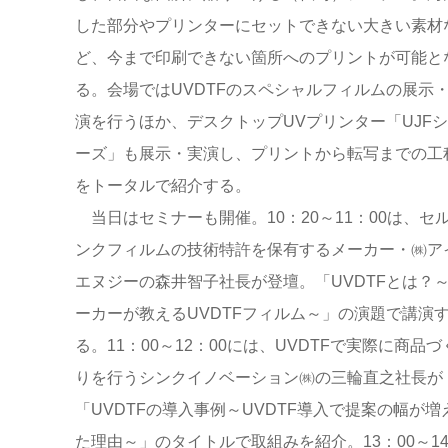
した部分やプリンターにセットできない大きい素材
ど、今まで印刷できない箇所へのプリントが可能と
る。会場ではUVDTFのスペシャルフィルムの展示
演を行うほか、デスクトップUVプリンター「UJF
ーズ」も展示・実演し、プリントから転写までの工
をトータルで紹介する。
当日はセミナーも開催。10：20～11：00は、セ
ンクフィルムの技術特許を保有するメーカー・㈱ア
エヌジーの森井智子社長が登壇。「UVDTFとは？
ーカーが教えるUVDTFフィルム～」の演題で講演
る。11：00～12：00には、UVDTFで実際に商品づ
りを行うシンクイノベーション㈱の三輪直之社長が
「UVDTFの導入事例～UVDTF導入で提案の幅が増
た理由～」のタイトルで取組みを紹介。13：00～1