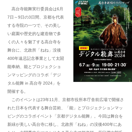
高台寺能舞実行委員会は6月
7日～9日の3日間、京都を代表
する寺院の一つで、その美し
い庭園や歴史的な建造物で多
くの人々を魅了する高台寺を
舞台に、北政所「ねね」没後
400年遠忌記念事業として太閤
能奉納、能とプロジェクショ
ンマッピングのコラボ「デジ
タル能舞 in 高台寺 2024」を
開催する。
このイベントは23年11月、京都市役所本庁舎前広場で開催さ
れた日本を代表する舞台芸術、「能」とプロジェクションマッ
ピングのコラボイベント「京都デジタル能舞」。今回は舞台を
新緑が美しい高台寺に移し、北政所「ねね」の没後400年にあ