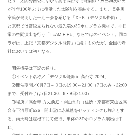
たり、太閤秀吉公にゆかりある高台寺で能楽師・辰巳満次郎氏
が昨年100年ぶりに復活した太閤能を奉納する。また、長谷川
章氏が発明した一期一会を感じる「ＤｰＫ（デジタル掛軸）」
と京都では普段見られない最先端の3Dホログラム機材で、非日
常の空間演出を行う「TEAM FIRE」ならではのイベント。同コ
ラボは、上記「京都デジタル能舞」に続くものだが、全国の寺
社においては初となる。
開催概要は下記の通り。
①イベント名称／「デジタル能舞 in 高台寺 2024」
②開催期間／6月7日～ 9日の19:00～21:30（7日のみ～22:00
まで、受付終了は7日21:30、8・9日21:00）
③場所／高台寺 方丈前庭・開山堂前（住所：京都市東山区高
台寺下河原町526＝開山堂に赤絨毯をセッティングし舞台とす
る。雨天時は屋根下にて催行、単体の3Dホログラム演出は中
止）