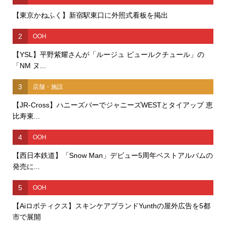
【東京かねふく】新宿駅東口に外照式看板を掲出
2
OOH
【YSL】平野紫耀さんが「ルージュ ピュールクチュール」の
「NM ヌ...
3
店舗・施設
【JR-Cross】ハニーズバーでジャニーズWESTとタイアップ 恵
比寿東...
4
OOH
【西日本鉄道】「Snow Man」デビュー5周年ベストアルバムの
発売に...
5
OOH
【Aiロボティクス】スキンケアブランドYunthの屋外広告を5都
市で展開