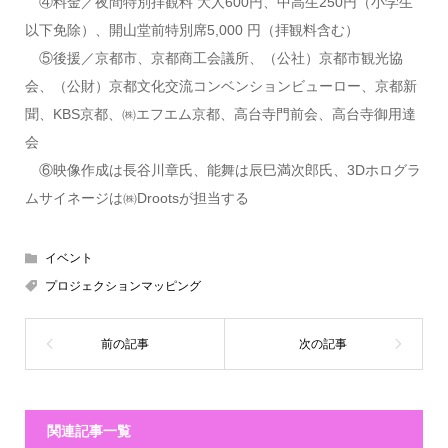
④
料金／夜間特別拝観料 大人600円、中高生250円（小学生
以下免除）、
開山堂前特別席5,000 円（拝観料含む）
⑤後援／京都市、京都商工会議所、（公社）京都市観光協
会、（公財）京都文化交流コンベンションビューロー、京都新
聞、KBS京都、㈱エフエム京都、高台寺門前会、高台寺御用達
会
⑥映像作成は長谷川章氏、能舞は辰巳満次郎氏、3Dホログラ
ムサイネージは㈱Drootsが担当する
イベント
プロジェクションマッピング
関連記事一覧