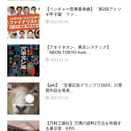
【ベンチャー型事業承継】「第2回アトツ
ギ甲子園 ファ...
2022.03.04
【アオイネオン、東京システック】
「NEON TOKYO from ...
2021.11.11
【jeki】「交通広告グランプリ2023」の受
賞作品を発表...
2023.07.31
【乃村工藝社】万博の資料2万点を所蔵す
る展示室、8月5...