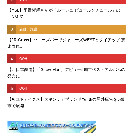
【YSL】平野紫耀さんが「ルージュ ピュールクチュール」の
「NM ヌ...
3
店舗・施設
【JR-Cross】ハニーズバーでジャニーズWESTとタイアップ 恵
比寿東...
4
OOH
【西日本鉄道】「Snow Man」デビュー5周年ベストアルバムの
発売に...
5
OOH
【Aiロボティクス】スキンケアブランドYunthの屋外広告を5都
市で展開