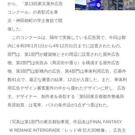
から、「第13回東京屋外広告
コンクール」の表彰式を東
京・神田錦町の学士會舘で開
催した。
このコンクールは、隔年で実施している広告賞で、今回は都
内に令和3年1月1日から4年12月31日までに設置されたもの。
部門は、第1部門が建築物とその周辺に設置された屋外広告
物、第2部門は街並み（商店街や通り）を構成する屋外広告
物、第3部門は駅構内の広告、第4部門は車体利用広告。応募件
数81点で、厳正な審査の結果、12点が入賞した。また、車体利
用広告デザイン審査案件の中から優れたデザインに対し、広告
主、デザイナー、制作者を表彰する「第5回東京都都市整備局
長奨励賞」は電車、バスの各作品が1点ずつ選ばれた。
（写真は第1部門の東京都知事賞。作品名はFINAL FANTASY
Ⅶ REMAKE INTERGRADE
「レッドⅧ 巨大3D映像」。広告主