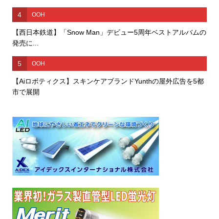
4
OOH
【西日本鉄道】「Snow Man」デビュー5周年ベストアルバムの
発売に...
5
OOH
【Aiロボティクス】スキンケアブランドYunthの屋外広告を5都
市で展開