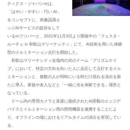
ティクス・ジャパン㈱は、
「はやい・やすい・巧い AI」
をコンセプトに、画像認識エ
ッジAIサービスの提供をして
いる㈱フツパーと、2021年11月3日より開催中の「フェスタ・
ルーチェ in 和歌山マリーナシティ」にて、AI技術を用いた体験
型のイルミネーション点灯を開始した。
和歌山マリーナシティ会場内の光のドーム「プリズムケイ
ブ」において、特定の方向を向いた人に反応して点灯するイル
ミネーションと、複数の人が同時にいる時だけ現れる演出を新
たに導入。家族や友人などと「一緒に光を体験できる」場所と
なっている。
ドーム内の専用カメラと直接に接続されたAI搭載のエッジデ
バイスとイルミネーション用の照明機器を連携することによ
り、オフラインの場におけるリアルタイムの演出を実現してい
る。