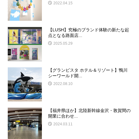
2022.04.15
【LUSH】究極のブランド体験の新たな起
点となる路面店...
2025.05.29
【グランビスタ ホテル＆リゾート】鴨川
シーワールド開...
2022.08.10
【福井県ほか】北陸新幹線金沢・敦賀間の
開業に合わせ...
2024.03.11