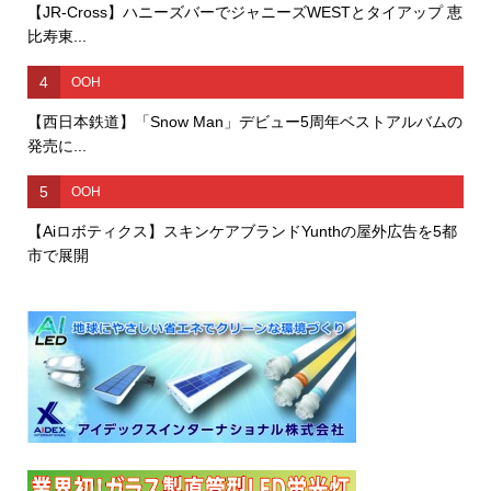
【JR-Cross】ハニーズバーでジャニーズWESTとタイアップ 恵
比寿東...
4
OOH
【西日本鉄道】「Snow Man」デビュー5周年ベストアルバムの
発売に...
5
OOH
【Aiロボティクス】スキンケアブランドYunthの屋外広告を5都
市で展開