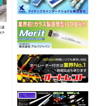
応援
D(チ