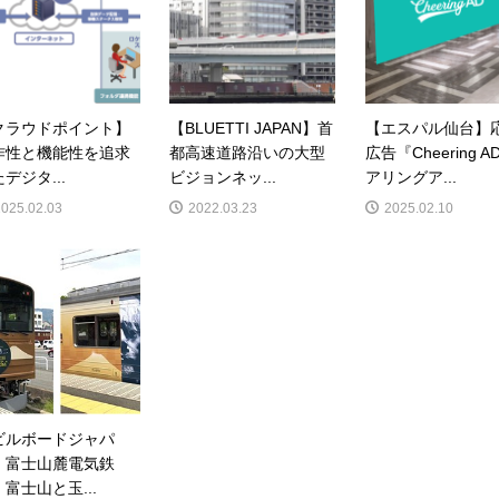
クラウドポイント】
【BLUETTI JAPAN】首
【エスパル仙台】
作性と機能性を追求
都高速道路沿いの大型
広告『Cheering A
デジタ...
ビジョンネッ...
アリングア...
2025.02.03
2022.03.23
2025.02.10
ビルボードジャパ
、富士山麓電気鉄
富士山と玉...