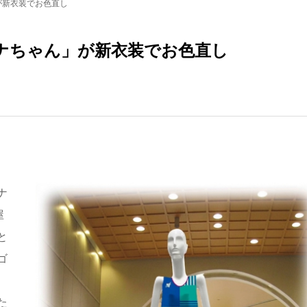
が新衣装でお色直し
ナちゃん」が新衣装でお色直し
ナ
屋
と
ゴ
た