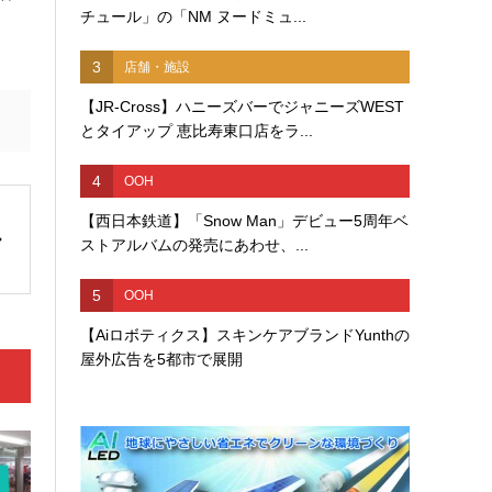
チュール」の「NM ヌードミュ...
。
3
店舗・施設
【JR-Cross】ハニーズバーでジャニーズWEST
とタイアップ 恵比寿東口店をラ...
4
OOH
【西日本鉄道】「Snow Man」デビュー5周年ベ
ストアルバムの発売にあわせ、...
5
OOH
【Aiロボティクス】スキンケアブランドYunthの
屋外広告を5都市で展開