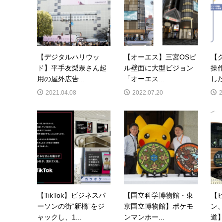
【デジタルハリウッ
【オーエス】三宮OSビ
【
ド】平手友梨奈さん起
ル壁面に大型ビジョン
操
用の屋外広告...
「オーエス...
した
2021.04.08
2022.07.20
【TikTok】ビジネスパ
【国立科学博物館・東
【
ーソンの街“新橋”をジ
京国立博物館】ポケモ
ン
ャックし、1...
ンマンホー...
道】