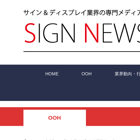
HOME
OOH
業界動向・
OOH