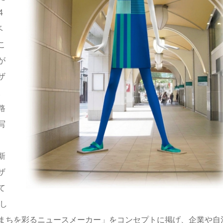
4
ベ
こ
が
ザ
。
路
写
新
ザ
て
し
まちを彩るニュースメーカー」をコンセプトに掲げ、企業や自